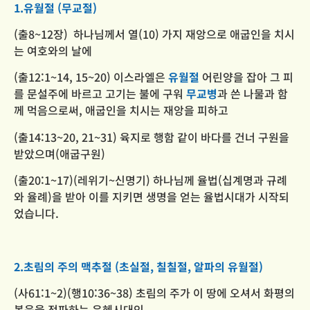
1.유월절 (무교절)
(출8~12장) 하나님께서 열(10) 가지 재앙으로 애굽인을 치시
는 여호와의 날에
(출12:1~14, 15~20) 이스라엘은
유월절
어린양을 잡아 그 피
를 문설주에 바르고 고기는 불에 구워
무교병
과 쓴 나물과 함
께
먹음으로써,
애굽인을 치시는 재앙을 피하고
(출14:13~20, 21~31) 육지로 행함 같이 바다를 건너 구원을
받았으며(애굽구원)
(출20:1~17)(레위기~신명기) 하나님께 율법(십계명과 규례
와 율례)을 받아 이를 지키면 생명을 얻는 율법시대가
시작되
었습니다.
2.초림의 주의 맥추절 (초실절, 칠칠절, 알파의 유월절)
(사61:1~2)(행10:36~38) 초림의 주가 이 땅에 오셔서 화평의
복음을 전파하는 은혜시대인