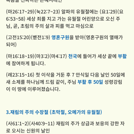
(마26:17~29)(눅22:7~23) 알파의 유월절에는
(요1:29)(요
6:53~58) 세상 죄를 지고 가는 유월절 어린양으로 오신 주
님,
곧, 초림의 주의 살과 피를 먹고 마심으로
(고전15:20)(벧전1:9)
영혼구원
을 받아(영혼구원의 열매가
되어)
(마16:18~19)(마3:2)(마4:17)
천국
에 들어가 세상 끝에
부활
에 참여하게 됩니다.
(레23:15~16) 첫 이삭을 거둔 후 7 안식일 다음 날인 50일에
새 소제를 하나님께 드림 같이,
주님
부활 후 50일
성령강림
이
이 땅에 이루어졌습니다.
3.재림의 주의 수장절 (초막절, 오메가의 유월절)
(사61:1~2)(사40:9~11) 재림의 주가 상급과 보응의 강한 자
로 오시는 신원의 날인