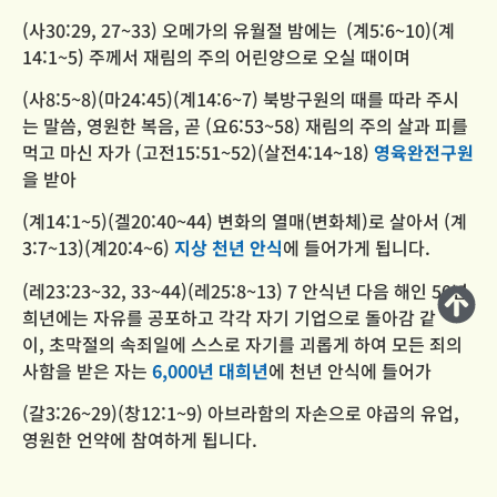
(사30:29, 27~33) 오메가의 유월절 밤에는
(계5:6~10)(계
14:1~5) 주께서 재림의 주의 어린양으로 오실 때이며
(사8:5~8)(마24:45)(계14:6~7) 북방구원의 때를 따라 주시
는 말씀, 영원한 복음, 곧
(요6:53~58) 재림의 주의 살과 피를
먹고 마신 자가
(고전15:51~52)(살전4:14~18)
영육완전구원
을 받아
(계14:1~5)(겔20:40~44) 변화의 열매(변화체)로 살아서
(계
3:7~13)(계20:4~6)
지상 천년 안식
에 들어가게 됩니다.
(레23:23~32, 33~44)(레25:8~13) 7 안식년 다음 해인 50년
희년에는 자유를 공포하고
각각 자기 기업으로 돌아감 같
이,
초막절의 속죄일에 스스로 자기를 괴롭게 하여
모든 죄의
사함을 받은 자는
6,000년 대희년
에 천년 안식에 들어가
(갈3:26~29)(창12:1~9) 아브라함의 자손으로 야곱의 유업,
영원한 언약에 참여하게 됩니다.