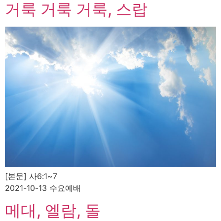
거룩 거룩 거룩, 스랍
[본문] 사6:1~7
2021-10-13 수요예배
메대, 엘람, 돌