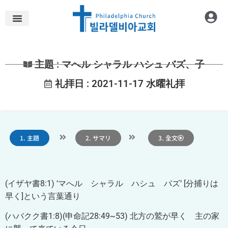
主題 : マへル シャラル ハシュ バズ、子
礼拝日 : 2021-11-17 水曜礼拝
1. 主題
2. サマリ
3. 全文
(イザヤ書8:1) ‘マへル シャラル ハシュ バズ‘ [分捕りは
早く]という言葉通り
(ハバクク書1:8)(申命記28:49~53) 北方の鷲が早く 主の家