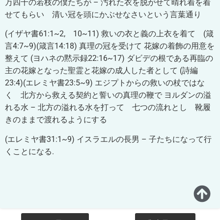
万四千の若枝の僕たちが – 汚れた衣を脱がせて晴れ着を着
せて
もらい 清い冠を頭にかぶせなさいという言葉通り
(イザヤ書61:1~2, 10~11) 救いの衣と義の上衣を着て (箴
言4:7~9)(箴言14:18) 真理の冠を受けて
花嫁の着飾の用意を
整えて (ヨハネの黙示録22:16~17) ダビデの根である再臨の
主の花嫁となった聖霊と花嫁の
成人した者として
(詩編
23:4)(エレミヤ書23:5~9) エジプトからの救いの杖ではな
く 北方から救える契約と誓いの真理の鞭で
ヨルダンの溢
れる水 – 北方の溢れる水を打って 七つの流れとし 靴履
きのままで渡れるようにする
(エレミヤ書31:1~9) イスラエルの長男 – 子たちになって行
くことになる.