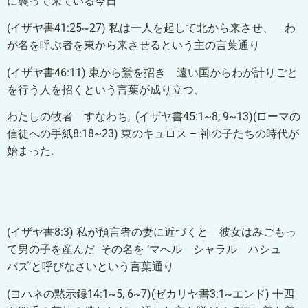
に襲って来ている今日
(イザヤ書41:25~27) 私は一人を起して北から来させ、 わ
が名を呼ぶ者を東から来させるという主の言葉通り
(イザヤ書46:11) 東から鷲を招き 遠い国からわが計りごと
を行う人を招くという言葉が成り立つ、
わたしの牧者 すなわち, (イザヤ書45:1~8, 9~13)(ローマの
信徒への手紙8:18~23) 東のキュロス – 神の子たちの時代が
始まった.
(イザヤ書8:3) 私が預言者の妻に近づくと 彼女はみごもっ
て男の子を産んだ
その名を
‘マへル シャラル ハシュ
バズ’と呼びなさいという言葉通り
(ヨハネの黙示録14:1~5, 6~7)(ゼカリヤ書3:1~エンド) 十四