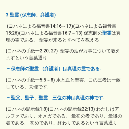
3.聖霊 (保恵師、弁護者)
(ヨハネによる福音書14:16～17)(ヨハネによる福音書
15:26)(ヨハネによる福音書16:7～13) 保恵師の
聖霊
は真
理の霊である。 聖
霊が来るとすべてを教える
(ヨハネの手紙一2:20, 27) 聖霊の油が万事について教え
ますという言葉通り
– 保恵師の聖霊 （弁護者）は真理の霊である.
(ヨハネの手紙一5:5～8) 水と血と聖霊、この三者は一致
している、真理です.
– 聖父、聖子、聖霊 三位の神は真理の神です.
(ヨハネの黙示録1:8)(ヨハネの黙示録22:13) わたしはア
ルファであり、オメガである. 最初の者であり、最後の
者である. 初
めであり、終わりであるという言葉通り