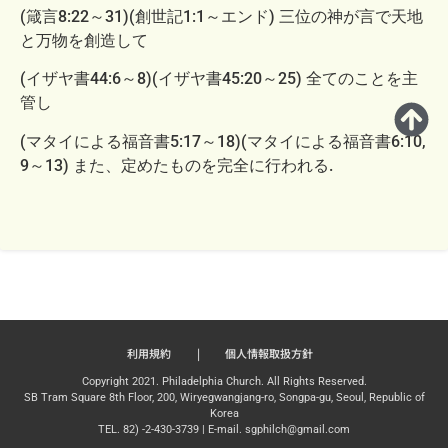
(箴言8:22～31)(創世記1:1～エンド) 三位の神が言で天地
と万物を創造して
(イザヤ書44:6～8)(イザヤ書45:20～25) 全てのことを主
管し
(マタイによる福音書5:17～18)(マタイによる福音書6:10,
9～13) また、定めたものを完全に行われる.
利用規約
|
個人情報取扱方針
Copyright 2021. Philadelphia Church. All Rights Reserved.
SB Tram Square 8th Floor, 200, Wiryegwangjang-ro, Songpa-gu, Seoul, Republic of
Korea
TEL. 82) -2-430-3739 | E-mail. sgphilch@gmail.com