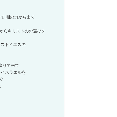
て 闇の力から出て
世からキリストのお選びを
リストイエスの
て降りて来て
下をイスラエルを
で
に