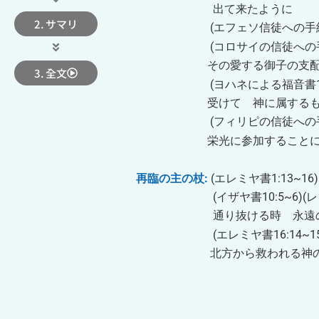
出て来たように
2. サマリ
(エフェソ信徒への手紙2:14
(コロサイの信徒への手紙1:1
その愛する御子の支配下に
3. 全文
(ヨハネによる福音書15:19)
受けて 神に属するものとな
(フィリピの信徒への手紙3:2
栄光に参加することにな
再臨の主の杖
:
(エレミヤ書1:13~
(イザヤ書10:5~6)(レビ記27:
通り抜ける時 永遠の契約の
(エレミヤ書16:14~15)(イ
北方から救われる神の