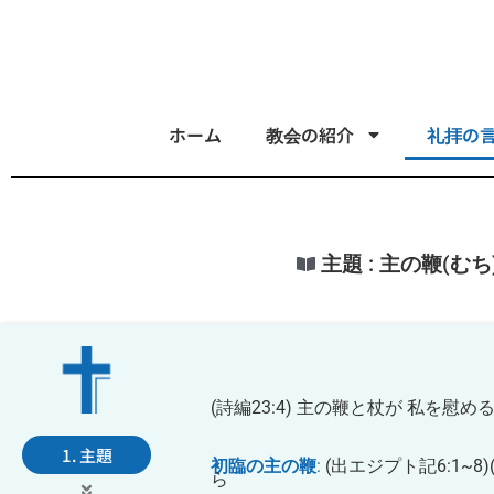
ホーム
教会の紹介
礼拝の
主題 : 主の鞭(むち
(詩編23:4) 主の鞭と杖が 私を慰
1. 主題
初臨の主の鞭
:
(出エジプト記6:1~
ら