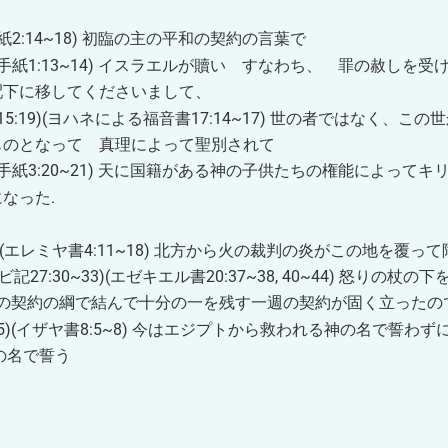
~18) 初臨の主の平和の契約の言葉で
3~14) イスラエルが贖い すなわち、 罪の赦しを受け
移してくださいまして、
(ヨハネによる福音書17:14~17) 世の者ではなく、この
って 真理によって聖別されて
0~21) 天に国籍がある神の子供たちの権能によってキ
った.
16)(エレミヤ書4:11~18) 北方から火の裁判の炎がこの地を覆っ
30~33)(エゼキエル書20:37~38, 40~44) 怒りの杖の
綱で結んで十分の一を残す一週の契約が固く立ったの
ザヤ書8:5~8) 今はエジプトから救われる神の名で誓わず
名で誓う