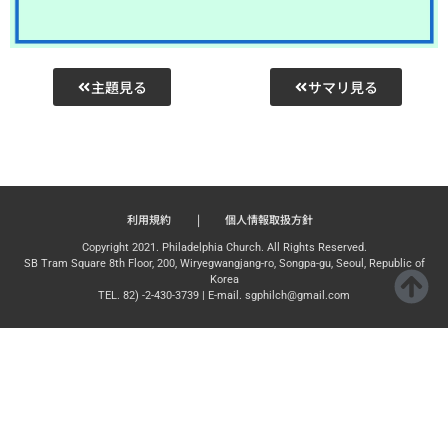
主題見る
サマリ見る
利用規約
|
個人情報取扱方針
Copyright 2021. Philadelphia Church. All Rights Reserved.
SB Tram Square 8th Floor, 200, Wiryegwangjang-ro, Songpa-gu, Seoul, Republic of
Korea
TEL. 82) -2-430-3739 | E-mail. sgphilch@gmail.com