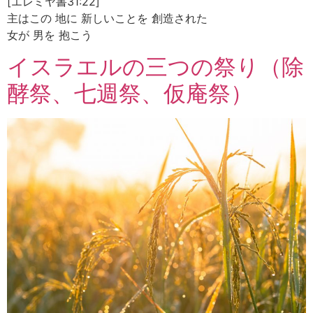
[エレミヤ書31:22]
主はこの 地に 新しいことを 創造された
女が 男を 抱こう
イスラエルの三つの祭り（除
酵祭、七週祭、仮庵祭）