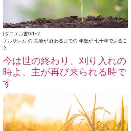
[ダニエル書9:1~2]
エルサレム の 荒廃が 終わるまでの 年數が 七十年であるこ
と
今は世の終わり、刈り入れの
時よ、主が再び来られる時で
す